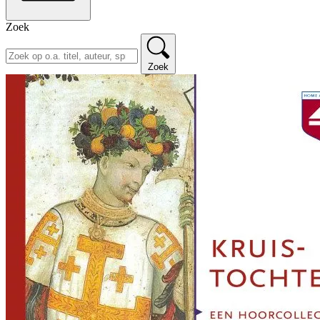
Zoek
Zoek