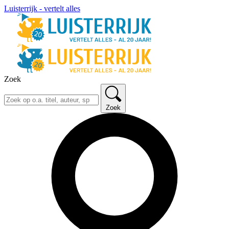
Luisterrijk - vertelt alles
Zoek
Zoek