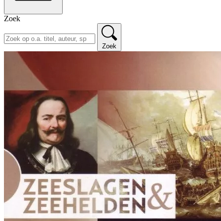
Zoek
Zoek