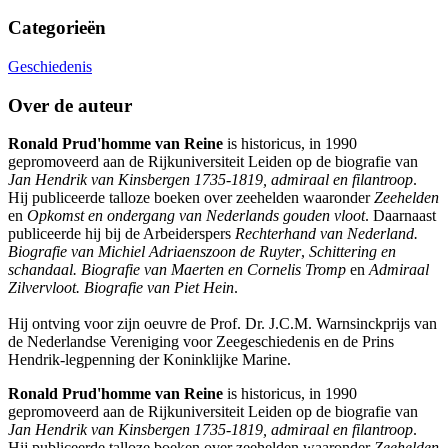
Categorieën
Geschiedenis
Over de auteur
Ronald Prud'homme van Reine
is historicus, in 1990
gepromoveerd aan de Rijkuniversiteit Leiden op de biografie van
Jan Hendrik van Kinsbergen 1735-1819, admiraal en filantroop
.
Hij publiceerde talloze boeken over zeehelden waaronder
Zeehelden
en
Opkomst en ondergang van Nederlands gouden vloot
. Daarnaast
publiceerde hij bij de Arbeiderspers
Rechterhand van Nederland.
Biografie van Michiel Adriaenszoon de Ruyter
,
Schittering en
schandaal. Biografie van Maerten en Cornelis Tromp
en
Admiraal
Zilvervloot. Biografie van Piet Hein
.
Hij ontving voor zijn oeuvre de Prof. Dr. J.C.M. Warnsinckprijs van
de Nederlandse Vereniging voor Zeegeschiedenis en de Prins
Hendrik-legpenning der Koninklijke Marine.
Ronald Prud'homme van Reine
is historicus, in 1990
gepromoveerd aan de Rijkuniversiteit Leiden op de biografie van
Jan Hendrik van Kinsbergen 1735-1819, admiraal en filantroop
.
Hij publiceerde talloze boeken over zeehelden waaronder
Zeehelden