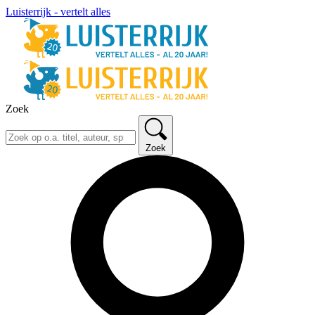
Luisterrijk - vertelt alles
Zoek
Zoek