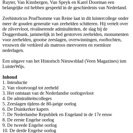
Ruyter, Van Kinsbergen, Van Speyk en Karel Doorman een
belangrijke rol hebben gespeeld in de geschiedenis van Nederland.
Zeehistoricus Prud'homme van Reine laat in dit luistercollege onder
meer de gouden generatie van zeehelden schitteren. Hij vertelt over
de zilvervloot, rivaliserende admiraliteiten, de slag bij de
Doggersbank, jammerlijk in bed gestorven zeehelden, monumenten
voor zeehelden, grootse zeeslagen, overwinningen, rooftochten,
vrouwen die verkleed als matroos meevoeren en roemloze
nederlagen.
Een uitgave van het Historisch Nieuwsblad (Veen Magazines) ism
LuisterWijs.
Inhoud
1. Introductie
2. Van vlootvoogd tot zeeheld
3. Het ontstaan van de Nederlandse oorlogsvloot
4. De admiraliteitscolleges
5. Zeeslagen tijdens de 80-jarige oorlog
6. De Duinkerker kapers
7. De Nederlandse Republiek en Engeland in de 17e eeuw
8. De eerste Engelse oorlog
9. De tweede Engelse oorlog
10. De derde Engelse oorlog