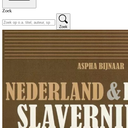
Zoek
Zoek