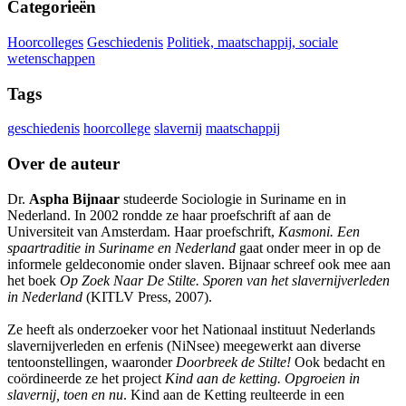
Categorieën
Hoorcolleges
Geschiedenis
Politiek, maatschappij, sociale
wetenschappen
Tags
geschiedenis
hoorcollege
slavernij
maatschappij
Over de auteur
Dr.
Aspha Bijnaar
studeerde Sociologie in Suriname en in
Nederland. In 2002 rondde ze haar proefschrift af aan de
Universiteit van Amsterdam. Haar proefschrift,
Kasmoni. Een
spaartraditie in Suriname en Nederland
gaat onder meer in op de
informele geldeconomie onder slaven. Bijnaar schreef ook mee aan
het boek
Op Zoek Naar De Stilte. Sporen van het slavernijverleden
in Nederland
(KITLV Press, 2007).
Ze heeft als onderzoeker voor het Nationaal instituut Nederlands
slavernijverleden en erfenis (NiNsee) meegewerkt aan diverse
tentoonstellingen, waaronder
Doorbreek de Stilte!
Ook bedacht en
coördineerde ze het project
Kind aan de ketting. Opgroeien in
slavernij, toen en nu
. Kind aan de Ketting reulteerde in een