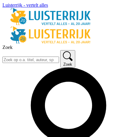
Luisterrijk - vertelt alles
Zoek
Zoek