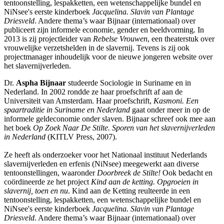
tentoonstelling, lespakketten, een wetenschappelijke bundel en
NiNsee's eerste kinderboek
Jacquelina. Slavin van Plantage
Driesveld
. Andere thema’s waar Bijnaar (internationaal) over
publiceert zijn informele economie, gender en beeldvorming. In
2013 is zij projectleider van
Rebelse Vrouwen
, een theaterstuk over
vrouwelijke verzetshelden in de slavernij. Tevens is zij ook
projectmanager inhoudelijk voor de nieuwe jongeren website over
het slavernijverleden.
Dr.
Aspha Bijnaar
studeerde Sociologie in Suriname en in
Nederland. In 2002 rondde ze haar proefschrift af aan de
Universiteit van Amsterdam. Haar proefschrift,
Kasmoni. Een
spaartraditie in Suriname en Nederland
gaat onder meer in op de
informele geldeconomie onder slaven. Bijnaar schreef ook mee aan
het boek
Op Zoek Naar De Stilte. Sporen van het slavernijverleden
in Nederland
(KITLV Press, 2007).
Ze heeft als onderzoeker voor het Nationaal instituut Nederlands
slavernijverleden en erfenis (NiNsee) meegewerkt aan diverse
tentoonstellingen, waaronder
Doorbreek de Stilte!
Ook bedacht en
coördineerde ze het project
Kind aan de ketting. Opgroeien in
slavernij, toen en nu
. Kind aan de Ketting reulteerde in een
tentoonstelling, lespakketten, een wetenschappelijke bundel en
NiNsee's eerste kinderboek
Jacquelina. Slavin van Plantage
Driesveld
. Andere thema’s waar Bijnaar (internationaal) over