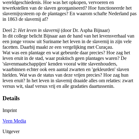
wereldgeschiedenis. Hoe was het opkopen, vervoeren en
tewerkstellen van de slaven georganiseerd? Hoe functioneerde het
slavernijsysteem op de plantages? En waarom schafte Nederland pas
in 1863 de slavernij af?
Deel 2:
Het leven in slavernij
(door Dr. Aspha Bijnaar)
In dit college belicht Bijnaar aan de hand van het levensverhaal van
een jonge vrouw uit Suriname het leven in de slavernij in zijn vele
facetten. Daarbij maakt ze een vergelijking met Curaçau.
Wat was een plantage en wat gebeurde daar precies? Hoe zag het
leven eruit in de stad, waar praktisch geen plantages waren? De
'slavenmaatschappijen' kenden vooral witte slavenhouders,
waarbinnen echter ook een aantal zwarten en 'gekleurden' slaven
hielden. Wat was de status van deze vrijen precies? Hoe zag hun
leven eruit? In het leven in slavernij draaide alles om relaties: zwart
versus wit, slaaf versus vrij en alle gradaties daartussenin.
Details
Imprint
Veen Media
Uitgever