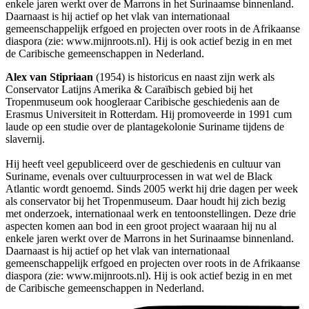
enkele jaren werkt over de Marrons in het Surinaamse binnenland.
Daarnaast is hij actief op het vlak van internationaal
gemeenschappelijk erfgoed en projecten over roots in de Afrikaanse
diaspora (zie: www.mijnroots.nl). Hij is ook actief bezig in en met
de Caribische gemeenschappen in Nederland.
Alex van Stipriaan
(1954) is historicus en naast zijn werk als
Conservator Latijns Amerika & Caraïbisch gebied bij het
Tropenmuseum ook hoogleraar Caribische geschiedenis aan de
Erasmus Universiteit in Rotterdam. Hij promoveerde in 1991 cum
laude op een studie over de plantagekolonie Suriname tijdens de
slavernij.
Hij heeft veel gepubliceerd over de geschiedenis en cultuur van
Suriname, evenals over cultuurprocessen in wat wel de Black
Atlantic wordt genoemd. Sinds 2005 werkt hij drie dagen per week
als conservator bij het Tropenmuseum. Daar houdt hij zich bezig
met onderzoek, internationaal werk en tentoonstellingen. Deze drie
aspecten komen aan bod in een groot project waaraan hij nu al
enkele jaren werkt over de Marrons in het Surinaamse binnenland.
Daarnaast is hij actief op het vlak van internationaal
gemeenschappelijk erfgoed en projecten over roots in de Afrikaanse
diaspora (zie: www.mijnroots.nl). Hij is ook actief bezig in en met
de Caribische gemeenschappen in Nederland.