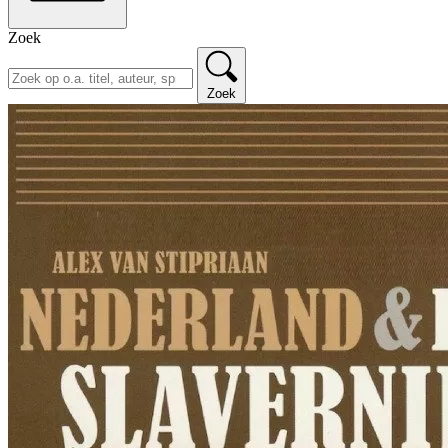
Zoek
Zoek