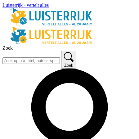
Luisterrijk - vertelt alles
Zoek
Zoek