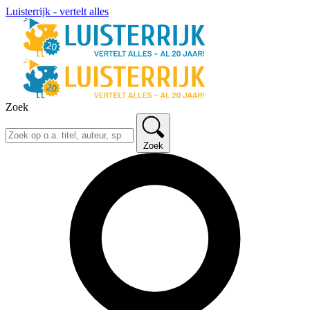
Luisterrijk - vertelt alles
Zoek
Zoek