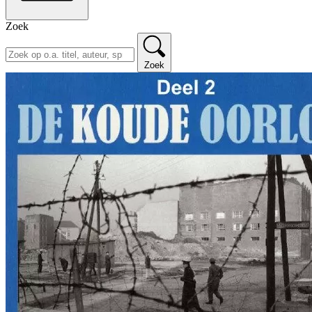
Zoek
Zoek