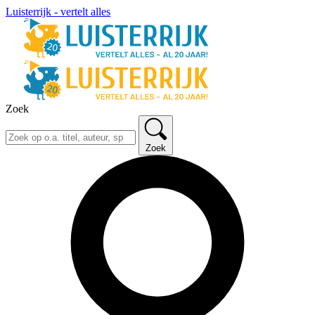
Luisterrijk - vertelt alles
Zoek
Zoek