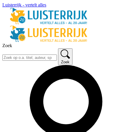
Luisterrijk - vertelt alles
Zoek
Zoek