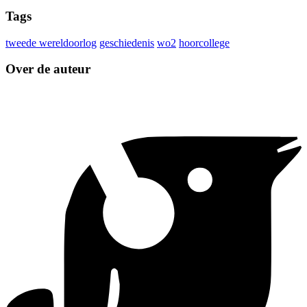
Tags
tweede wereldoorlog
geschiedenis
wo2
hoorcollege
Over de auteur