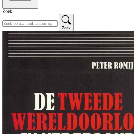
Zoek
Zoek