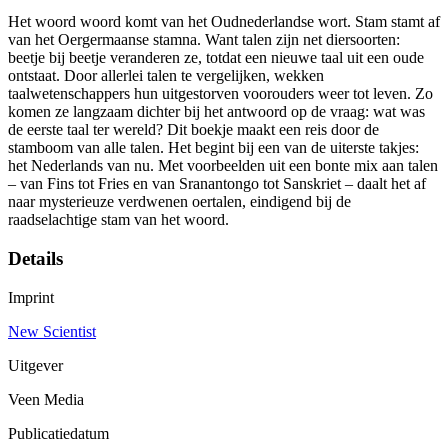
Het woord woord komt van het Oudnederlandse wort. Stam stamt af
van het Oergermaanse stamna. Want talen zijn net diersoorten:
beetje bij beetje veranderen ze, totdat een nieuwe taal uit een oude
ontstaat. Door allerlei talen te vergelijken, wekken
taalwetenschappers hun uitgestorven voorouders weer tot leven. Zo
komen ze langzaam dichter bij het antwoord op de vraag: wat was
de eerste taal ter wereld? Dit boekje maakt een reis door de
stamboom van alle talen. Het begint bij een van de uiterste takjes:
het Nederlands van nu. Met voorbeelden uit een bonte mix aan talen
– van Fins tot Fries en van Sranantongo tot Sanskriet – daalt het af
naar mysterieuze verdwenen oertalen, eindigend bij de
raadselachtige stam van het woord.
Details
Imprint
New Scientist
Uitgever
Veen Media
Publicatiedatum