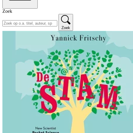
Zoek
Zoek