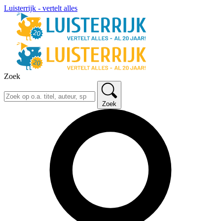
Luisterrijk - vertelt alles
Zoek
Zoek