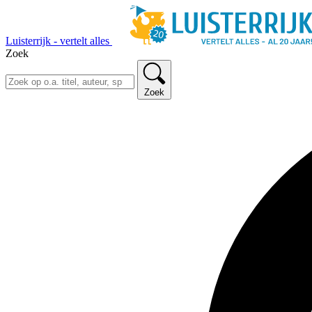
Luisterrijk - vertelt alles
Zoek
Zoek