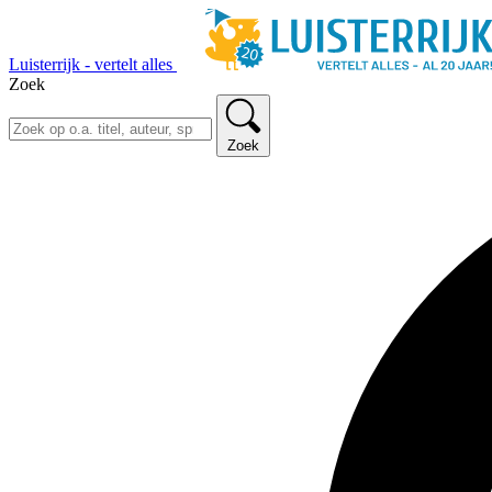
Luisterrijk - vertelt alles
Zoek
Zoek