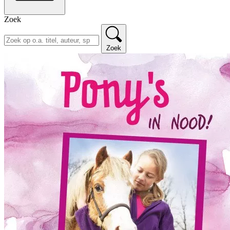
Zoek
Zoek