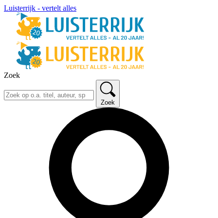
Luisterrijk - vertelt alles
Zoek
Zoek