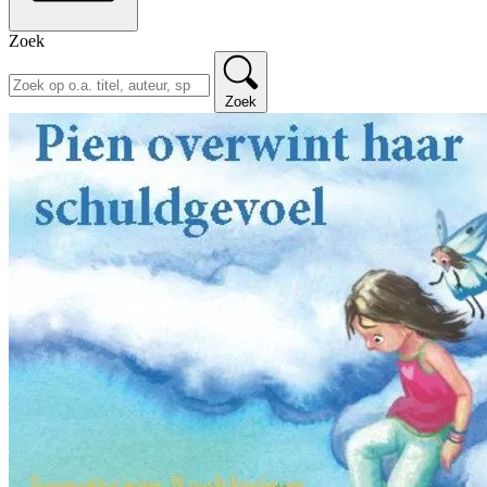
Zoek
Zoek