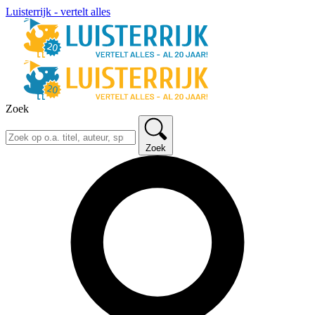
Luisterrijk - vertelt alles
Zoek
Zoek