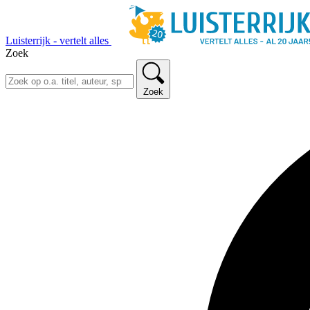
Luisterrijk - vertelt alles
Zoek
Zoek