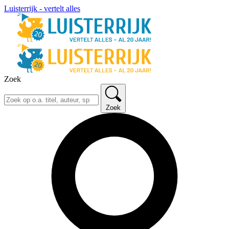
Luisterrijk - vertelt alles
Zoek
Zoek