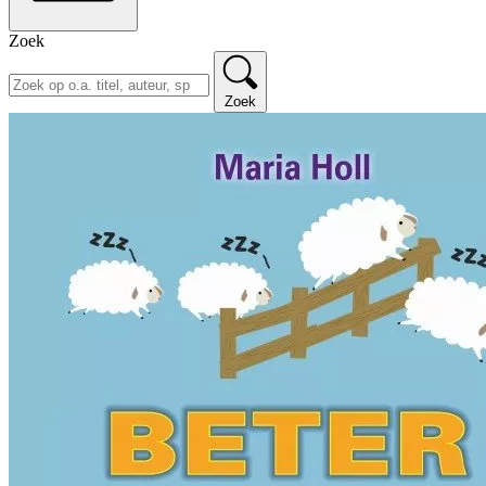
Zoek
Zoek