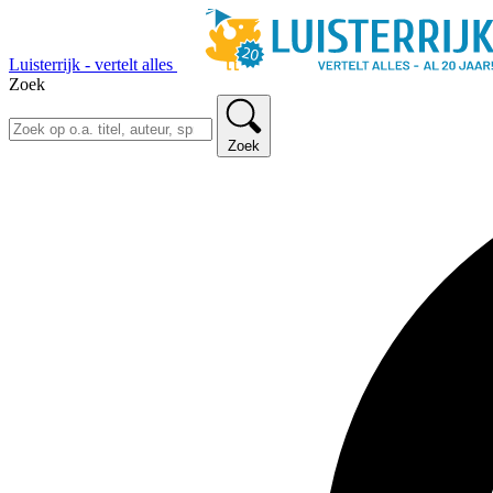
Luisterrijk - vertelt alles
Zoek
Zoek