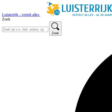
Luisterrijk - vertelt alles
Zoek
Zoek