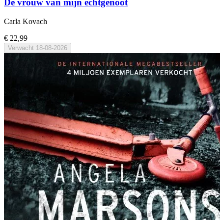
De vrouw van mijn echtgenoot
Carla Kovach
€ 22,99
Verwacht
18-08-2026