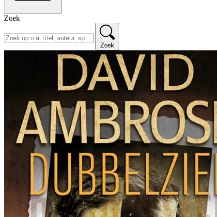
Zoek
Zoek