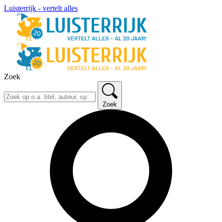
Luisterrijk - vertelt alles
Zoek
Zoek