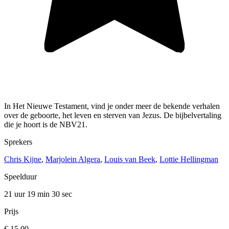
In Het Nieuwe Testament, vind je onder meer de bekende verhalen
over de geboorte, het leven en sterven van Jezus. De bijbelvertaling
die je hoort is de NBV21.
Sprekers
Chris Kijne
,
Marjolein Algera
,
Louis van Beek
,
Lottie Hellingman
Speelduur
21 uur 19 min
30 sec
Prijs
€ 15,00