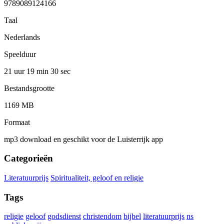
9789089124166
Taal
Nederlands
Speelduur
21 uur 19 min
30 sec
Bestandsgrootte
1169 MB
Formaat
mp3 download en geschikt voor de Luisterrijk app
Categorieën
Literatuurprijs
Spiritualiteit, geloof en religie
Tags
religie
geloof
godsdienst
christendom
bijbel
literatuurprijs
ns