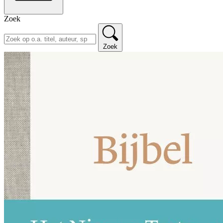
Zoek
Zoek