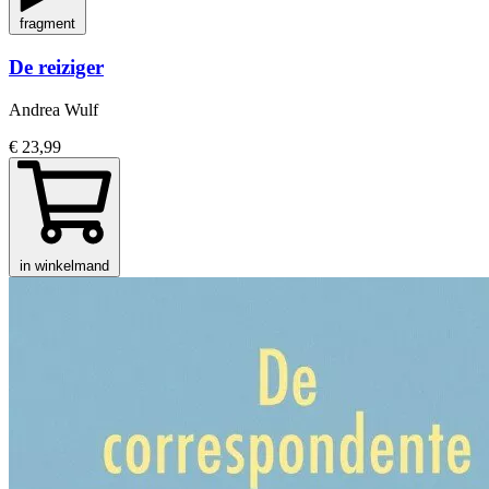
fragment
De reiziger
Andrea Wulf
€ 23,99
in winkelmand