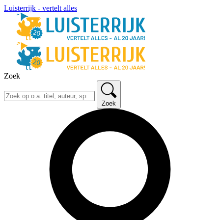
Luisterrijk - vertelt alles
Zoek
Zoek