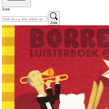
Zoek
Zoek