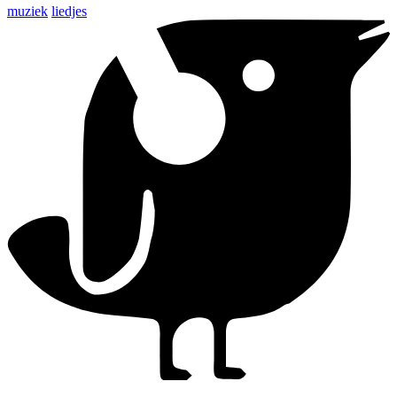
muziek
liedjes