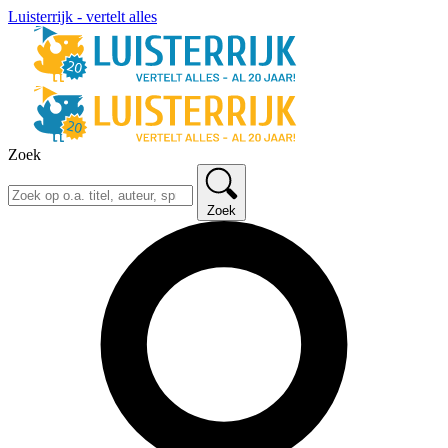
Luisterrijk - vertelt alles
Zoek
Zoek