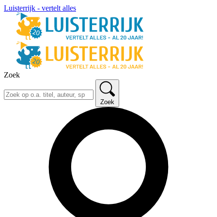
Luisterrijk - vertelt alles
Zoek
Zoek