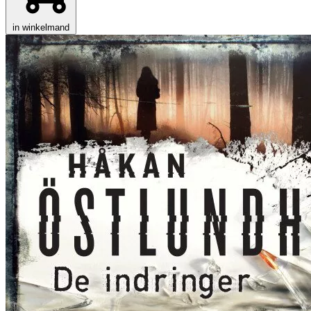
in winkelmand