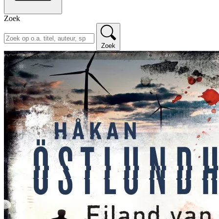
Zoek
Zoek