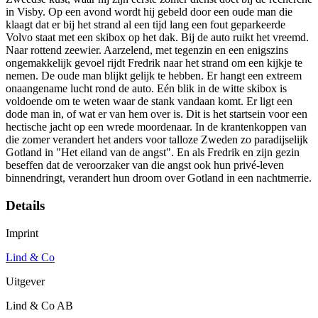
in Visby. Op een avond wordt hij gebeld door een oude man die
klaagt dat er bij het strand al een tijd lang een fout geparkeerde
Volvo staat met een skibox op het dak. Bij de auto ruikt het vreemd.
Naar rottend zeewier. Aarzelend, met tegenzin en een enigszins
ongemakkelijk gevoel rijdt Fredrik naar het strand om een kijkje te
nemen. De oude man blijkt gelijk te hebben. Er hangt een extreem
onaangename lucht rond de auto. Eén blik in de witte skibox is
voldoende om te weten waar de stank vandaan komt. Er ligt een
dode man in, of wat er van hem over is. Dit is het startsein voor een
hectische jacht op een wrede moordenaar. In de krantenkoppen van
die zomer verandert het anders voor talloze Zweden zo paradijselijk
Gotland in "Het eiland van de angst". En als Fredrik en zijn gezin
beseffen dat de veroorzaker van die angst ook hun privé-leven
binnendringt, verandert hun droom over Gotland in een nachtmerrie.
Details
Imprint
Lind & Co
Uitgever
Lind & Co AB