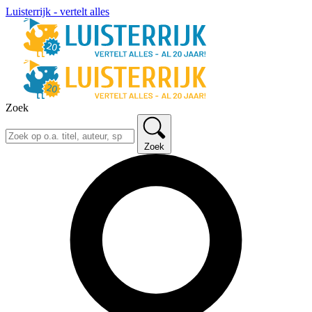
Luisterrijk - vertelt alles
Zoek
Zoek