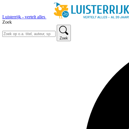
Luisterrijk - vertelt alles
Zoek
Zoek