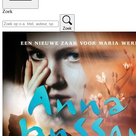
Zoek
Zoek