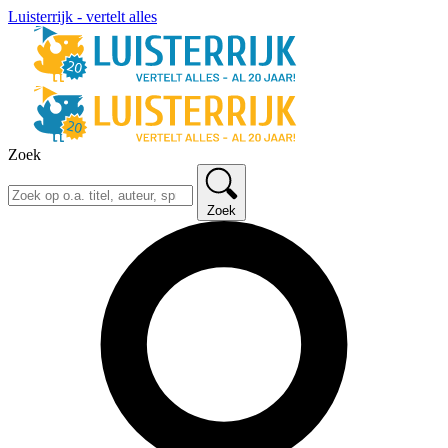
Luisterrijk - vertelt alles
Zoek
Zoek