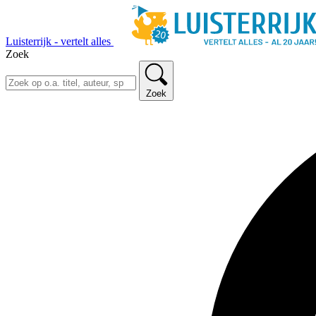
Luisterrijk - vertelt alles
Zoek
Zoek