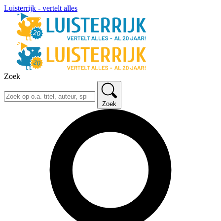
Luisterrijk - vertelt alles
Zoek
Zoek