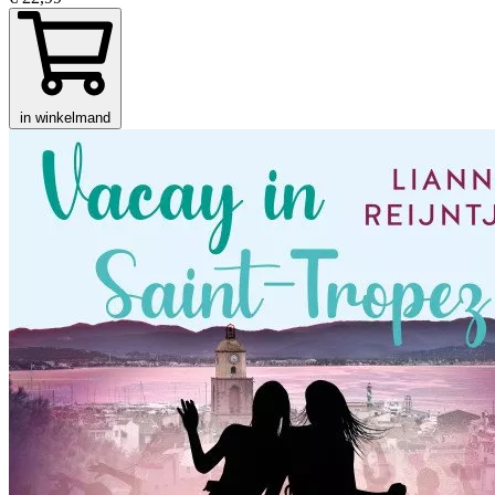
in winkelmand