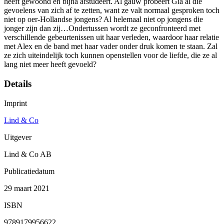
heeft gewoond en bijna afstudeert. Al gauw probeert Gia al die
gevoelens van zich af te zetten, want ze valt normaal gesproken toch
niet op oer-Hollandse jongens? Al helemaal niet op jongens die
jonger zijn dan zij…Ondertussen wordt ze geconfronteerd met
verschillende gebeurtenissen uit haar verleden, waardoor haar relatie
met Alex en de band met haar vader onder druk komen te staan. Zal
ze zich uiteindelijk toch kunnen openstellen voor de liefde, die ze al
lang niet meer heeft gevoeld?
Details
Imprint
Lind & Co
Uitgever
Lind & Co AB
Publicatiedatum
29 maart 2021
ISBN
9789179956622