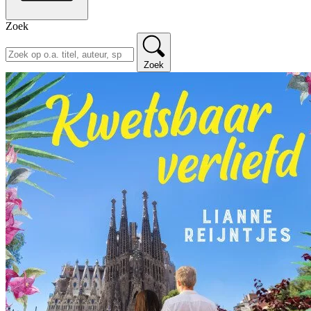
Zoek
Zoek