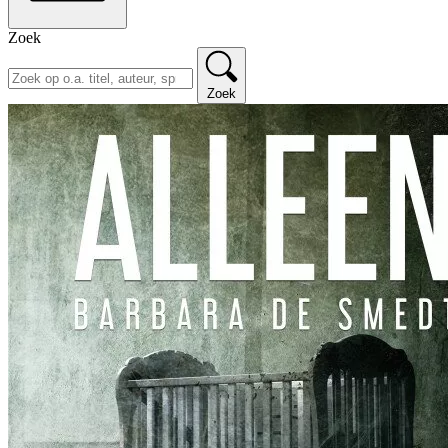
Zoek
Zoek