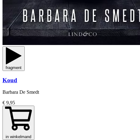
fragment
Koud
Barbara De Smedt
€ 9,95
in winkelmand