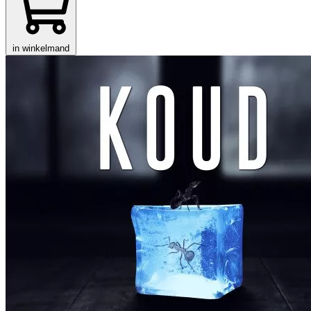
in winkelmand