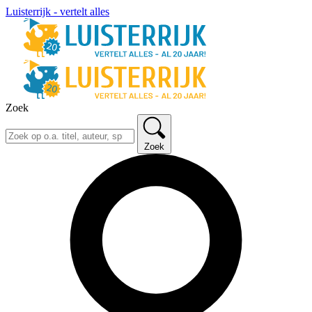
Luisterrijk - vertelt alles
Zoek
Zoek