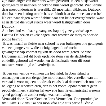
zijn handlanger van haar fiets wordt gesleurd, in een busje wordt
gedrogeerd en naar een onbekend huis wordt gebracht. Wat Sabine
daar moet ondergaan is vreselijk. Zij moet zich uitkleden, Dutroux
doet haar een ketting om de hals en bindt haar daarmee aan een bed.
Na een paar dagen wordt Sabine naar een kelder overgebracht, waar
ze in de tijd die volgt steeds weer wordt lastiggevallen door
Dutroux.
Aan het eind van haar gevangenschap krijgt ze gezelschap van
Laetitia Delhez en enkele dagen later worden de meisjes door de
politie bevrijd.
'Ik was twaalf en fietste naar school' is een buitengewone getuigenis
van een jonge vrouw die tachtig dagen doorbracht in
gevangenschap voordat zij van de dood werd gered. Sabine
Dardenne schreef dit boek opdat de stem van de slachtoffers
eindelijk gehoord zal worden en de fascinatie voor dit soort
monsters voor altijd zal verdwijnen.
'Ik ben een van de weinigen die het geluk hebben gehad te
ontsnappen aan een dergelijke moordenaar. Het vertellen van dit
verhaal is voor mij een noodzaak en als ik al de moed heb om deze
hellegang te reconstrueren, dan is het vooral opdat rechters geen
pedofielen meer vrijlaten halverwege hun gevangenisstraf wegens
'goed gedrag', en zonder enige waarschuwing.
Vertaaald door: Noor Koch en Joris Vermeulen. Oorspronkelijke
titel: J'avais 12 ans, j'ai pris mon vélo et je suis partie à l'école.