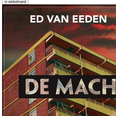
in winkelmand