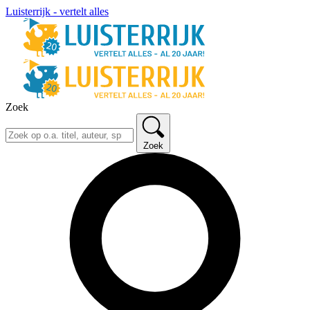
Luisterrijk - vertelt alles
Zoek
Zoek