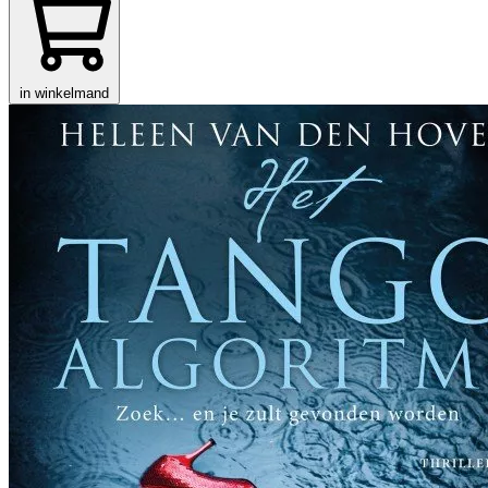
in winkelmand