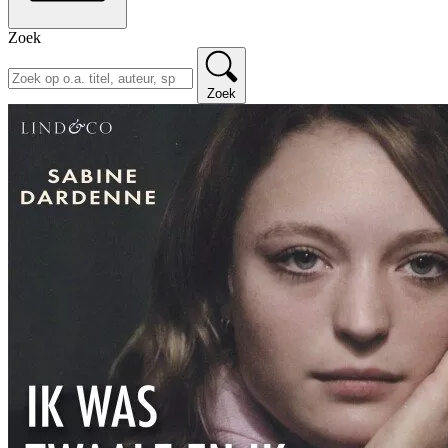
Zoek
Zoek