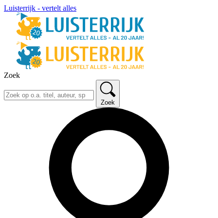
Luisterrijk - vertelt alles
Zoek
Zoek