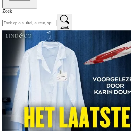
Zoek
Zoek