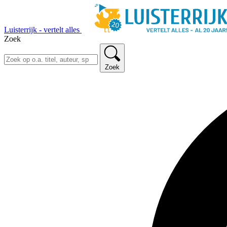
Luisterrijk - vertelt alles
Zoek
Zoek