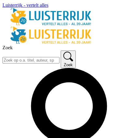
Luisterrijk - vertelt alles
Zoek
Zoek