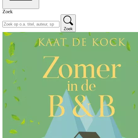
Zoek
Zoek