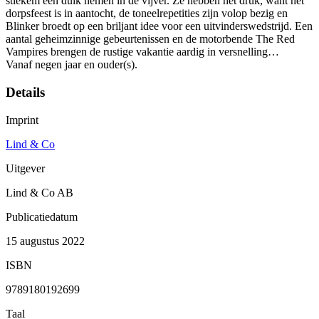
stiekem een duik nemen in de vijver. Ze hebben het druk, want het
dorpsfeest is in aantocht, de toneelrepetities zijn volop bezig en
Blinker broedt op een briljant idee voor een uitvinderswedstrijd. Een
aantal geheimzinnige gebeurtenissen en de motorbende The Red
Vampires brengen de rustige vakantie aardig in versnelling…
Vanaf negen jaar en ouder(s).
Details
Imprint
Lind & Co
Uitgever
Lind & Co AB
Publicatiedatum
15 augustus 2022
ISBN
9789180192699
Taal