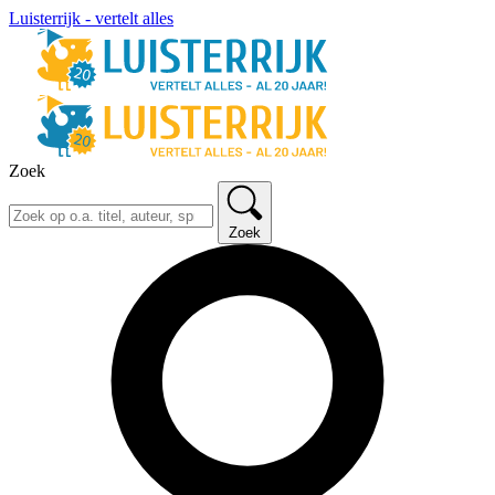
Luisterrijk - vertelt alles
Zoek
Zoek