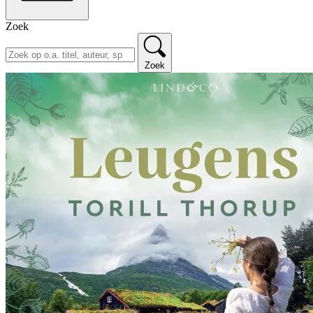
Zoek
Zoek