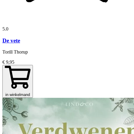
5.0
De vete
Torill Thorup
€ 9,95
in winkelmand