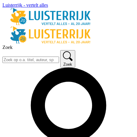
Luisterrijk - vertelt alles
Zoek
Zoek