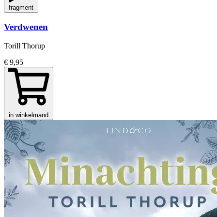
fragment
Verdwenen
Torill Thorup
€ 9,95
in winkelmand