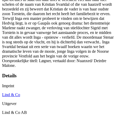
schelen of de naam van Kristian Svartdal of die van haarzelf wordt
bezoedeld en zij beweert dat Kristian de vader is van haar oudste
zoon Torstein, die daarom het recht heeft het familiebezit te erven.
Terwijl Inga een manier probeert te vinden om te bewijzen dat
Hedvig liegt, is er op Gaupås ook genoeg drama: het dienstmeisje
Marlene raakt zwanger, de verloving van stiefdochter Sigrid met
Torstein is in gevaar vanwege het aanstaande proces, en te midden
van dit alles wordt Inga - opnieuw - verliefd. De moordenaar Stenar
is nog steeds op de vlucht, en hij is dichterbij dan verwacht.. Inga
Svartdal bestaat uit een serie van twaalf boeken waarin we het
dramatische leven van de mooie, jonge Inga volgen in de Noorse
provincie Vestfold aan het begin van de vorige eeuw.
Oorspronkelijke titell: Løgner, vertaald door: Nuanxed/ Deirdre
Malone.
Details
Imprint
Lind & Co
Uitgever
Lind & Co AB