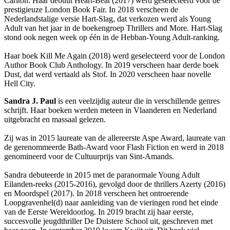
Carlton. Haar debuut Heart-Beat (2017) werd geselecteerd voor de
prestigieuze London Book Fair. In 2018 verscheen de
Nederlandstalige versie Hart-Slag, dat verkozen werd als Young
Adult van het jaar in de boekengroep Thrillers and More. Hart-Slag
stond ook negen week op één in de Hebban-Young Adult-ranking.
Haar boek Kill Me Again (2018) werd geselecteerd voor de London
Author Book Club Anthology. In 2019 verscheen haar derde boek
Dust, dat werd vertaald als Stof. In 2020 verscheen haar novelle
Hell City.
Sandra J. Paul
is een veelzijdig auteur die in verschillende genres
schrijft. Haar boeken werden meteen in Vlaanderen en Nederland
uitgebracht en massaal gelezen.
Zij was in 2015 laureate van de allereerste Aspe Award, laureate van
de gerenommeerde Bath-Award voor Flash Fiction en werd in 2018
genomineerd voor de Cultuurprijs van Sint-Amands.
Sandra debuteerde in 2015 met de paranormale Young Adult
Eilanden-reeks (2015-2016), gevolgd door de thrillers Azerty (2016)
en Moordspel (2017). In 2018 verscheen het ontroerende
Loopgravenhel(d) naar aanleiding van de vieringen rond het einde
van de Eerste Wereldoorlog. In 2019 bracht zij haar eerste,
succesvolle jeugdthriller De Duistere School uit, geschreven met