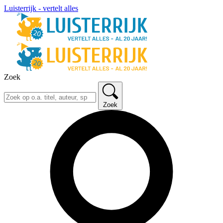
Luisterrijk - vertelt alles
Zoek
Zoek