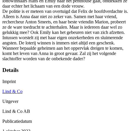
lottowinnaars Hans en Emily naar het penthouse gaat, ontdekken ze
daar echter het lichaam van een dode vrouw.
De politie is er meteen van overtuigd dat Felix de hoofdverdachte is.
Alleen is Anna daar niet zo zeker van. Samen met haar vriend,
rechercheur Anton Smeets, en haar beste vriendin Marion, probeert
ze de ware toedracht te achterhalen. Maar is iedereen daar wel zo
gelukkig mee? Ook Emily kan het gebeuren niet van zich afzetten.
Intussen worstelt zij met haar eigen onzekerheden en sluimerende
angsten. De loterij winnen is immers niet altijd een geschenk.
Wanneer bepaalde geheimen aan het oppervlak dreigen te komen,
komt het leven van Anna in groot gevaar. Zal zij het volgende
slachtoffer worden van de onbekende dader?
Details
Imprint
Lind & Co
Uitgever
Lind & Co AB
Publicatiedatum