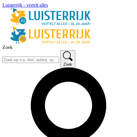
Luisterrijk - vertelt alles
Zoek
Zoek