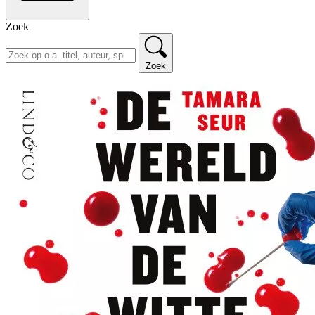
Zoek
Zoek