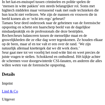
In het kat-en-muisspel tussen criminelen en politie spelen de
‘mensen in witte pakken’ een steeds belangrijker rol. Soms met
hightech middelen maar verrassend vaak met oude technieken die
hun kracht niet verliezen. Wie zijn de mannen en vrouwen die in
beeld komen als er ‘echt iets ergs’ gebeurt?
Tamara Seur deed onderzoek naar de geheimen van de forensische
opsporing en schetst een haarscherp beeld van de dagelijkse
misdaadpraktijk en de professionals die deze bestrijden.
Rechercheurs balanceren tussen de menselijke maat en de
gruwelijkheden die ze elke dag weer tegenkomen. Ze houden elkaar
op de been, maar af en toe valt er een over de rand. ‘We zijn
natuurlijk allemaal knettergek dat we dit werk doen.’
Seur gaat mee tot ver voorbij het rood-witte lint en weet precies de
juiste vragen te stellen. Schokkend en onthullend. Hét kijkje achter
de schermen voor doorgewinterde CSI-fanaten, en anderen die alles
willen weten van de forensische opsporing.
Details
Imprint
Lind & Co
Uitgever