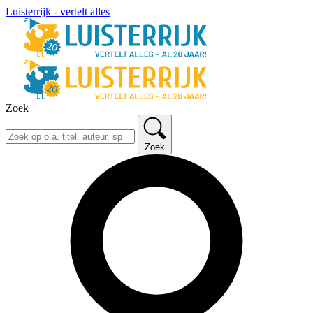
Luisterrijk - vertelt alles
Zoek
Zoek