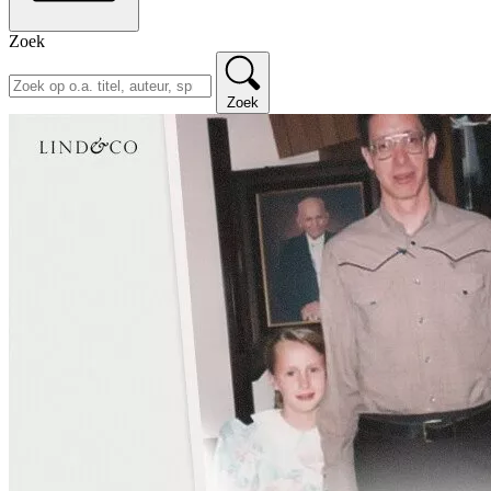
Zoek
Zoek