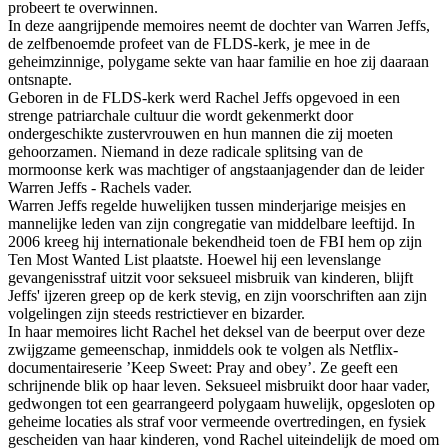
probeert te overwinnen.
In deze aangrijpende memoires neemt de dochter van Warren Jeffs,
de zelfbenoemde profeet van de FLDS-kerk, je mee in de
geheimzinnige, polygame sekte van haar familie en hoe zij daaraan
ontsnapte.
Geboren in de FLDS-kerk werd Rachel Jeffs opgevoed in een
strenge patriarchale cultuur die wordt gekenmerkt door
ondergeschikte zustervrouwen en hun mannen die zij moeten
gehoorzamen. Niemand in deze radicale splitsing van de
mormoonse kerk was machtiger of angstaanjagender dan de leider
Warren Jeffs - Rachels vader.
Warren Jeffs regelde huwelijken tussen minderjarige meisjes en
mannelijke leden van zijn congregatie van middelbare leeftijd. In
2006 kreeg hij internationale bekendheid toen de FBI hem op zijn
Ten Most Wanted List plaatste. Hoewel hij een levenslange
gevangenisstraf uitzit voor seksueel misbruik van kinderen, blijft
Jeffs' ijzeren greep op de kerk stevig, en zijn voorschriften aan zijn
volgelingen zijn steeds restrictiever en bizarder.
In haar memoires licht Rachel het deksel van de beerput over deze
zwijgzame gemeenschap, inmiddels ook te volgen als Netflix-
documentaireserie ’Keep Sweet: Pray and obey’. Ze geeft een
schrijnende blik op haar leven. Seksueel misbruikt door haar vader,
gedwongen tot een gearrangeerd polygaam huwelijk, opgesloten op
geheime locaties als straf voor vermeende overtredingen, en fysiek
gescheiden van haar kinderen, vond Rachel uiteindelijk de moed om