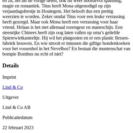
en zit, net als de vorige delen, ook nu weer boordevol spanning,
magie en romantiek. Titus heeft Mona uitgenodigd op zijn
verjaardagsfeestje in Houtegem. Het belooft dus een prettig
weerzien te worden. Zeker omdat Titus voor een leuke verrassing
heeft gezorgd. Maar ook Mona heeft een verrassing voor haar
vriend. Helaas is het niet allemaal rozengeur en maneschijn. Een
steenrijke Chinees heeft zijn oog laten vallen op oma’s geliefde
Spierewietkasteeltje. Hij wil het platgooien en er een plastic flessen-
fabriek bouwen. En wie strooit er intussen die giftige hondenkoeken
voor het vossenhol in het Nevelbos? En bestaat die muntenschat van
bompie Bombus nu echt of niet?
Details
Imprint
Lind & Co
Uitgever
Lind & Co AB
Publicatiedatum
22 februari 2023