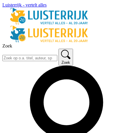
Luisterrijk - vertelt alles
Zoek
Zoek