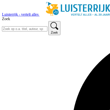
Luisterrijk - vertelt alles
Zoek
Zoek