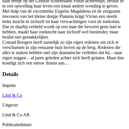
haar eentje op het Griekse schiereiland Pilion achterblijft, besluit ze
in een opwelling haar leven een totaal andere wending te geven.
Met hulp van de excentrieke Engelse Magdalena en de zorgzame
inwoners van het kleine dorpje Platania krijgt Vivian een steeds
beter inzicht in zichzelf en haar verwachtingen voor de toekomst.
Dat ze daarbij verliefd wordt op een man die beweert geen hart te
hebben, maakt haar zoektocht naar zichzelf wel boeiender, maar
beslist niet gemakkelijker.
Conrad Boogers heeft namelijk zo zijn eigen redenen om zich te
verschansen in zijn eenzame huis boven op de berg. Redenen die
alles te maken hebben met zijn dramatische verleden dat hij – naar
eigen zeggen – al jaren geleden achter zich heeft gelaten. Maar dan
kondigt zich een nieuw drama aan…
Details
Imprint
Lind & Co
Uitgever
Lind & Co AB
Publicatiedatum