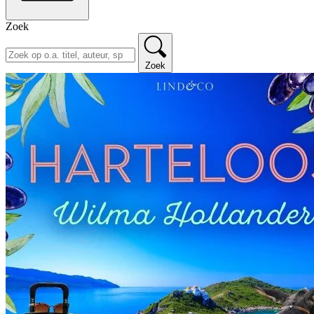
Zoek
Zoek