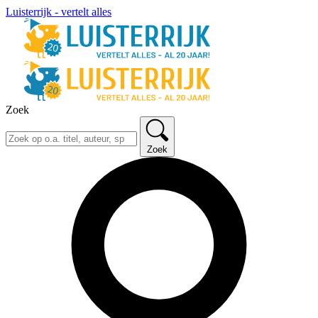
Luisterrijk - vertelt alles
Zoek
Zoek