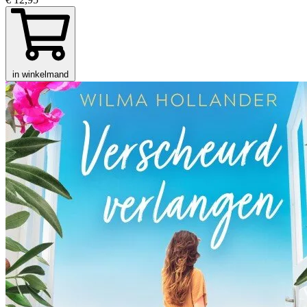
in winkelmand