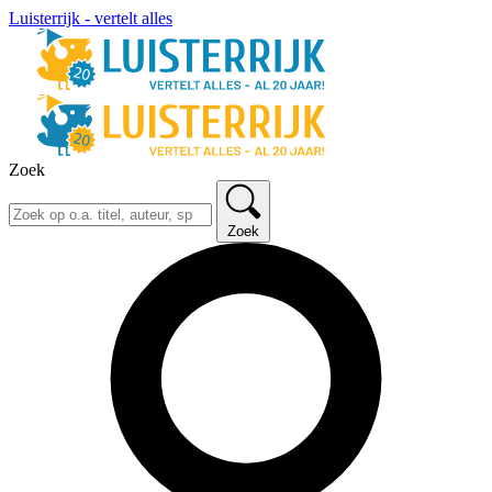
Luisterrijk - vertelt alles
Zoek
Zoek