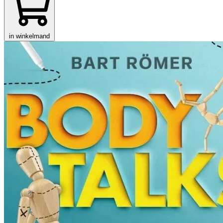
in winkelmand