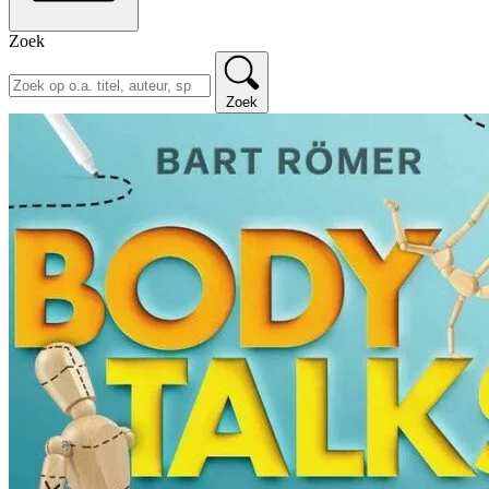
Zoek
Zoek