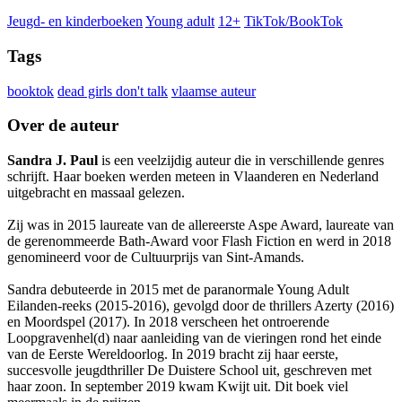
Jeugd- en kinderboeken
Young adult
12+
TikTok/BookTok
Tags
booktok
dead girls don't talk
vlaamse auteur
Over de auteur
Sandra J. Paul
is een veelzijdig auteur die in verschillende genres
schrijft. Haar boeken werden meteen in Vlaanderen en Nederland
uitgebracht en massaal gelezen.
Zij was in 2015 laureate van de allereerste Aspe Award, laureate van
de gerenommeerde Bath-Award voor Flash Fiction en werd in 2018
genomineerd voor de Cultuurprijs van Sint-Amands.
Sandra debuteerde in 2015 met de paranormale Young Adult
Eilanden-reeks (2015-2016), gevolgd door de thrillers Azerty (2016)
en Moordspel (2017). In 2018 verscheen het ontroerende
Loopgravenhel(d) naar aanleiding van de vieringen rond het einde
van de Eerste Wereldoorlog. In 2019 bracht zij haar eerste,
succesvolle jeugdthriller De Duistere School uit, geschreven met
haar zoon. In september 2019 kwam Kwijt uit. Dit boek viel