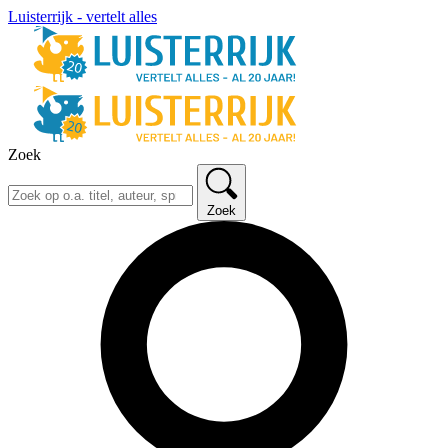
Luisterrijk - vertelt alles
Zoek
Zoek