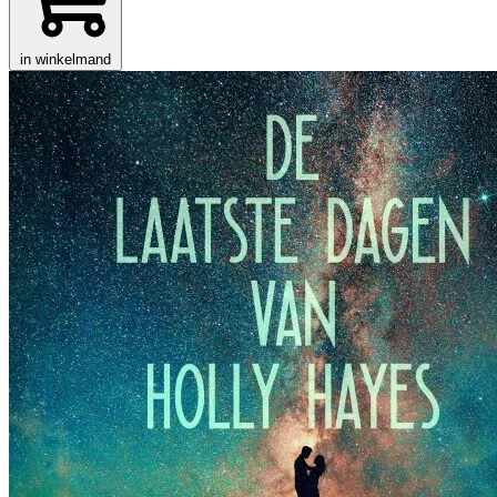
in winkelmand