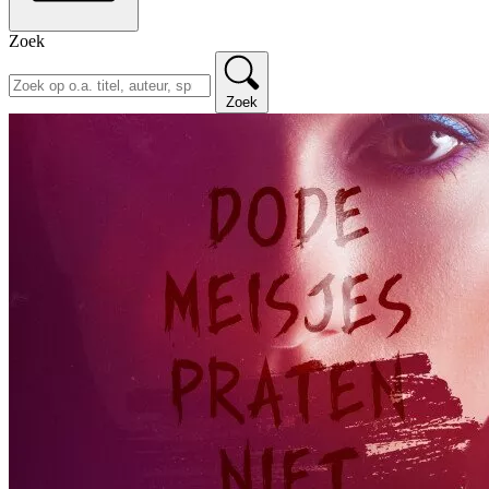
Zoek
Zoek