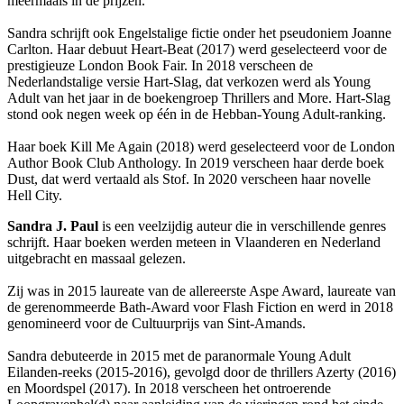
meermaals in de prijzen.
Sandra schrijft ook Engelstalige fictie onder het pseudoniem Joanne
Carlton. Haar debuut Heart-Beat (2017) werd geselecteerd voor de
prestigieuze London Book Fair. In 2018 verscheen de
Nederlandstalige versie Hart-Slag, dat verkozen werd als Young
Adult van het jaar in de boekengroep Thrillers and More. Hart-Slag
stond ook negen week op één in de Hebban-Young Adult-ranking.
Haar boek Kill Me Again (2018) werd geselecteerd voor de London
Author Book Club Anthology. In 2019 verscheen haar derde boek
Dust, dat werd vertaald als Stof. In 2020 verscheen haar novelle
Hell City.
Sandra J. Paul
is een veelzijdig auteur die in verschillende genres
schrijft. Haar boeken werden meteen in Vlaanderen en Nederland
uitgebracht en massaal gelezen.
Zij was in 2015 laureate van de allereerste Aspe Award, laureate van
de gerenommeerde Bath-Award voor Flash Fiction en werd in 2018
genomineerd voor de Cultuurprijs van Sint-Amands.
Sandra debuteerde in 2015 met de paranormale Young Adult
Eilanden-reeks (2015-2016), gevolgd door de thrillers Azerty (2016)
en Moordspel (2017). In 2018 verscheen het ontroerende