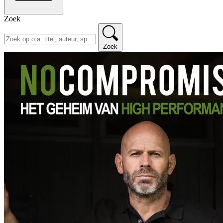
Zoek
Zoek