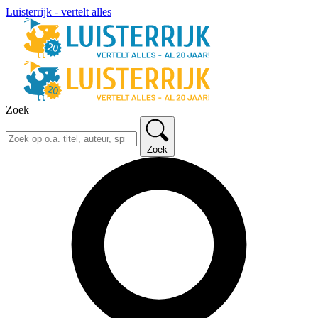
Luisterrijk - vertelt alles
Zoek
Zoek