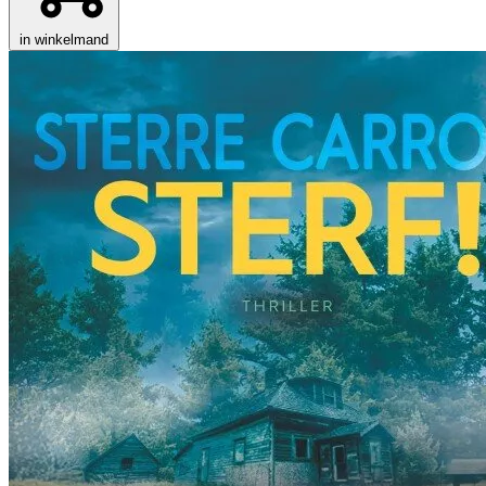
in winkelmand