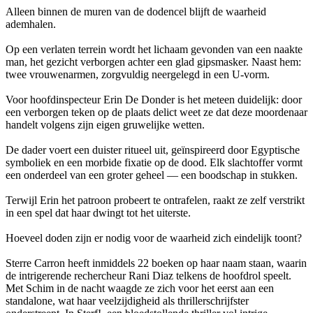
Alleen binnen de muren van de dodencel blijft de waarheid
ademhalen.
Op een verlaten terrein wordt het lichaam gevonden van een naakte
man, het gezicht verborgen achter een glad gipsmasker. Naast hem:
twee vrouwenarmen, zorgvuldig neergelegd in een U-vorm.
Voor hoofdinspecteur Erin De Donder is het meteen duidelijk: door
een verborgen teken op de plaats delict weet ze dat deze moordenaar
handelt volgens zijn eigen gruwelijke wetten.
De dader voert een duister ritueel uit, geïnspireerd door Egyptische
symboliek en een morbide fixatie op de dood. Elk slachtoffer vormt
een onderdeel van een groter geheel — een boodschap in stukken.
Terwijl Erin het patroon probeert te ontrafelen, raakt ze zelf verstrikt
in een spel dat haar dwingt tot het uiterste.
Hoeveel doden zijn er nodig voor de waarheid zich eindelijk toont?
Sterre Carron heeft inmiddels 22 boeken op haar naam staan, waarin
de intrigerende rechercheur Rani Diaz telkens de hoofdrol speelt.
Met Schim in de nacht waagde ze zich voor het eerst aan een
standalone, wat haar veelzijdigheid als thrillerschrijfster