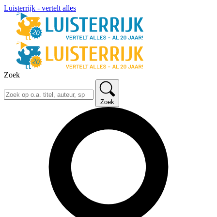
Luisterrijk - vertelt alles
Zoek
Zoek