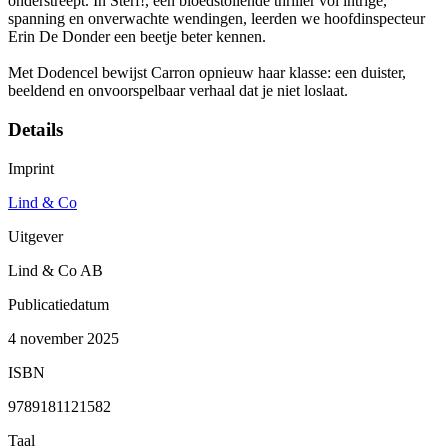
onderstreept. In Sterf!, een bloedstollende thriller vol intrige,
spanning en onverwachte wendingen, leerden we hoofdinspecteur
Erin De Donder een beetje beter kennen.
Met Dodencel bewijst Carron opnieuw haar klasse: een duister,
beeldend en onvoorspelbaar verhaal dat je niet loslaat.
Details
Imprint
Lind & Co
Uitgever
Lind & Co AB
Publicatiedatum
4 november 2025
ISBN
9789181121582
Taal