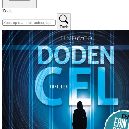
Zoek
Zoek