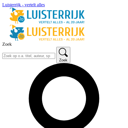
Luisterrijk - vertelt alles
Zoek
Zoek