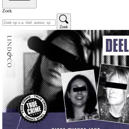
Zoek
Zoek