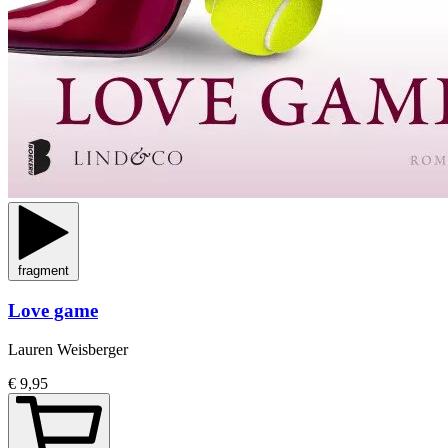
fragment
Love game
Lauren Weisberger
€ 9,95