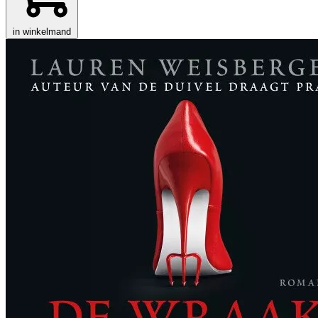
in winkelmand