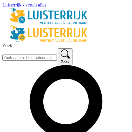
Luisterrijk - vertelt alles
Zoek
Zoek