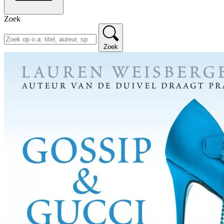
Zoek
Zoek