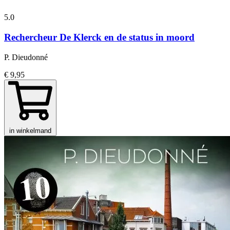
5.0
Rechercheur De Klerck en de status in moord
P. Dieudonné
€ 9,95
in winkelmand