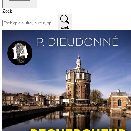
Zoek
Zoek