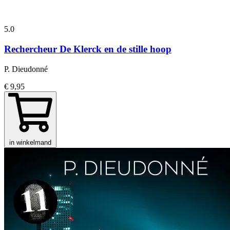
5.0
Rechercheur De Klerck en de stille hoop
P. Dieudonné
€ 9,95
in winkelmand