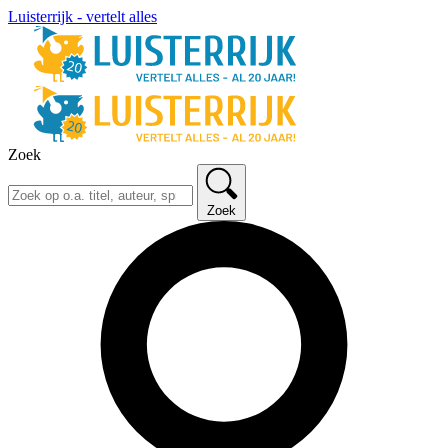
Luisterrijk - vertelt alles
Zoek
Zoek