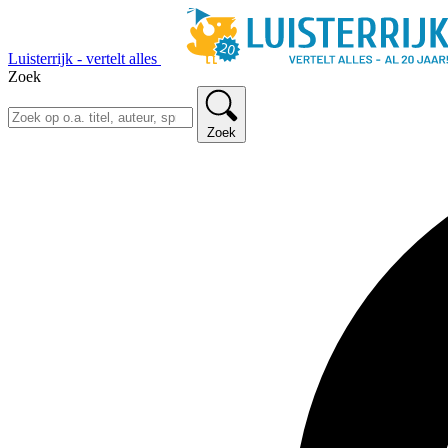
Luisterrijk - vertelt alles
Zoek
Zoek