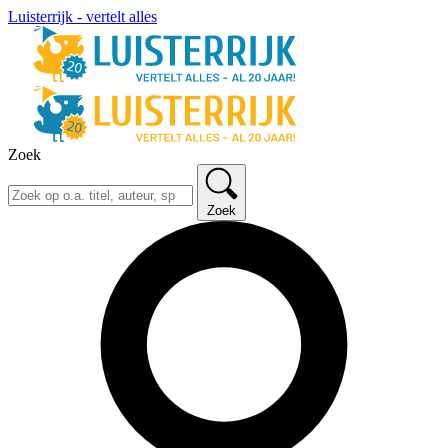
Luisterrijk - vertelt alles
Zoek
Zoek