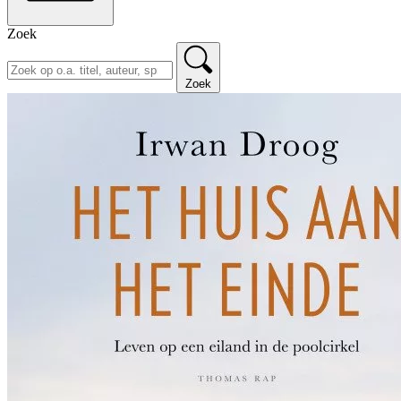
Zoek
Zoek