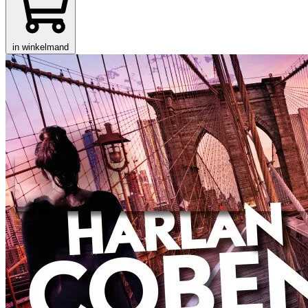
in winkelmand