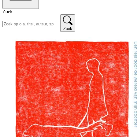
Zoek
Zoek