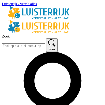
Luisterrijk - vertelt alles
Zoek
Zoek