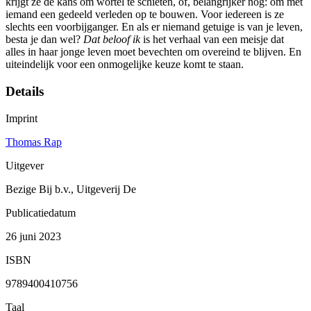
krijgt ze de kans om wortel te schieten, of, belangrijker nog: om met
iemand een gedeeld verleden op te bouwen. Voor iedereen is ze
slechts een voorbijganger. En als er niemand getuige is van je leven,
besta je dan wel?
Dat beloof ik
is het verhaal van een meisje dat
alles in haar jonge leven moet bevechten om overeind te blijven. En
uiteindelijk voor een onmogelijke keuze komt te staan.
Details
Imprint
Thomas Rap
Uitgever
Bezige Bij b.v., Uitgeverij De
Publicatiedatum
26 juni 2023
ISBN
9789400410756
Taal