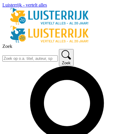
Luisterrijk - vertelt alles
Zoek
Zoek