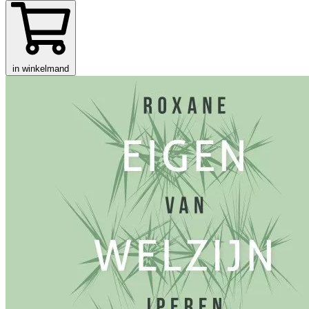
in winkelmand