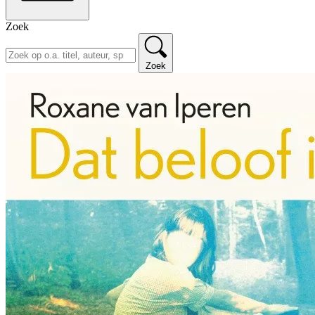
Zoek
Zoek