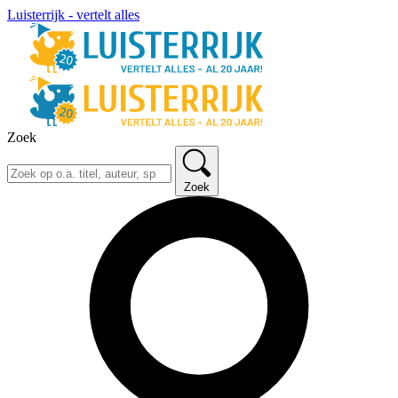
Luisterrijk - vertelt alles
Zoek
Zoek