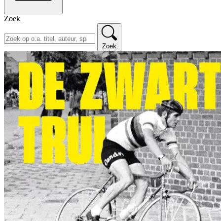
Zoek
Zoek